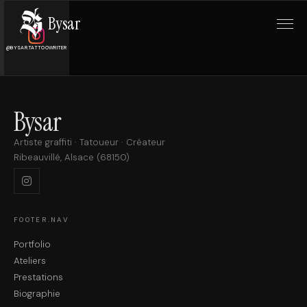
Bysar
@BYSAR.TATTOOWRITER
Bysar
Artiste graffiti · Tatoueur · Créateur
Ribeauvillé, Alsace (68150)
FOOTER.NAV
Portfolio
Ateliers
Prestations
Biographie