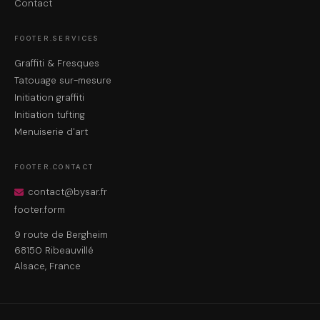
Contact
FOOTER.SERVICES
Graffiti & Fresques
Tatouage sur-mesure
Initiation graffiti
Initiation tufting
Menuiserie d'art
FOOTER.CONTACT
contact@bysar.fr
footer.form
9 route de Bergheim
68150 Ribeauvillé
Alsace, France